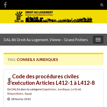
Tog
sear
Search for:
for
DAL 86 Droit Au Logement, Vienne – Grand Poitiers
Togg
navig
TAG:
CONSEILS JURIDIQUES
Code des procédures civiles
d’exécution Articles L412-1 à L412-8
De
DAL86
dans la catégorie
Expulsions
,
Juridique
,
Le Droit
,
Réquisitions
,
Squat
18 février 2013