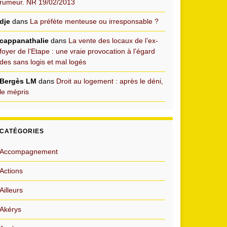
rumeur. NR 19/02/2013
dje
dans
La préfète menteuse ou irresponsable ?
cappanathalie
dans
La vente des locaux de l’ex-
foyer de l’Etape : une vraie provocation à l’égard
des sans logis et mal logés
Bergès LM
dans
Droit au logement : après le déni,
le mépris
CATÉGORIES
Accompagnement
Actions
Ailleurs
Akérys