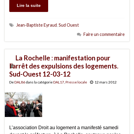
Lire la suite
Jean-Baptiste Eyraud
,
Sud Ouest
Faire un commentaire
La Rochelle : manifestation pour
l’arrêt des expulsions des logements.
Sud-Ouest 12-03-12
De
DAL86
dans la catégorie
DAL17
,
Presse locale
12 mars 2012
L’association Droit au logement a manifesté samedi