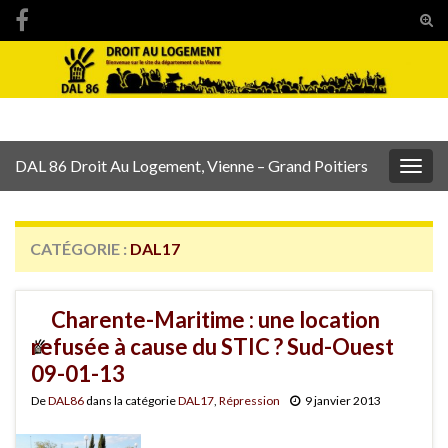
Tog
sear
Search for:
for
DAL 86 Droit Au Logement, Vienne – Grand Poitiers
Togg
navig
CATÉGORIE :
DAL17
Charente-Maritime : une location
refusée à cause du STIC ? Sud-Ouest
09-01-13
De
DAL86
dans la catégorie
DAL17
,
Répression
9 janvier 2013