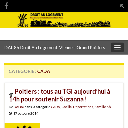
Tog
sear
Search for:
for
DAL 86 Droit Au Logement, Vienne – Grand Poitiers
Togg
navig
CATÉGORIE :
CADA
Poitiers : tous au TGI aujourd’hui à
14h pour soutenir Suzanna !
De
DAL86
dans la catégorie
CADA
,
Coallia
,
Déportations
,
Famille Kh.
17 octobre 2014