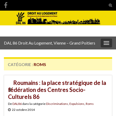
Tog
sear
Search for:
for
DAL 86 Droit Au Logement, Vienne – Grand Poitiers
Togg
navig
CATÉGORIE :
ROMS
Roumains : la place stratégique de la
fédération des Centres Socio-
Culturels 86
De
DAL86
dans la catégorie
Discriminations
,
Expulsions
,
Roms
22 octobre 2014