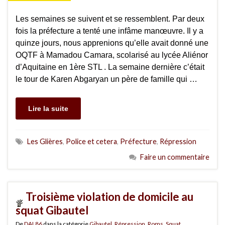
Les semaines se suivent et se ressemblent. Par deux
fois la préfecture a tenté une infâme manœuvre. Il y a
quinze jours, nous apprenions qu’elle avait donné une
OQTF à Mamadou Camara, scolarisé au lycée Aliénor
d’Aquitaine en 1ère STL . La semaine dernière c’était
le tour de Karen Abgaryan un père de famille qui …
Lire la suite
Les Glières
,
Police et cetera
,
Préfecture
,
Répression
Faire un commentaire
Troisième violation de domicile au
squat Gibautel
De
DAL86
dans la catégorie
Gibautel
,
Répression
,
Roms
,
Squat