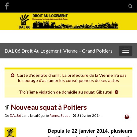
Tog
sear
Search for:
for
DAL 86 Droit Au Logement, Vienne – Grand Poitiers
Togg
navig
Carte d’identité d’Emil : La préfecture de la Vienne n’a pas
le courage d’assumer les conséquences de ses actes
Troisième violation de domicile au squat Gibautel
Nouveau squat à Poitiers
De
DAL86
dans la catégorie
Roms
,
Squat
3 février 2014
Depuis le 22 janvier 2014, plusieurs