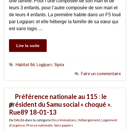
une famille. Pour l’une composée de son mari et de
leurs 3 enfants, pour l’autre composée de son mari et
de leurs 4 enfants. La première habite dans un F5 loué
par Logiparc et elle héberge la famille de sa sœur qui
est sans logis …
Lire la suite
Habitat 86
,
Logiparc
,
Sipéa
Faire un commentaire
Préférence nationale au 115 : le
président du Samu social « choqué ».
Rue89 18-01-13
De
DAL86
dans la catégorie
Discriminations
,
Hébergement
,
Logement
d'urgence
,
Presse nationale
,
Sans papiers