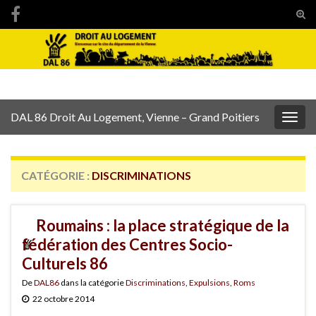
Tog
sear
Search for:
for
DAL 86 Droit Au Logement, Vienne – Grand Poitiers
Togg
navig
CATÉGORIE :
DISCRIMINATIONS
Roumains : la place stratégique de la
fédération des Centres Socio-
Culturels 86
De
DAL86
dans la catégorie
Discriminations
,
Expulsions
,
Roms
22 octobre 2014