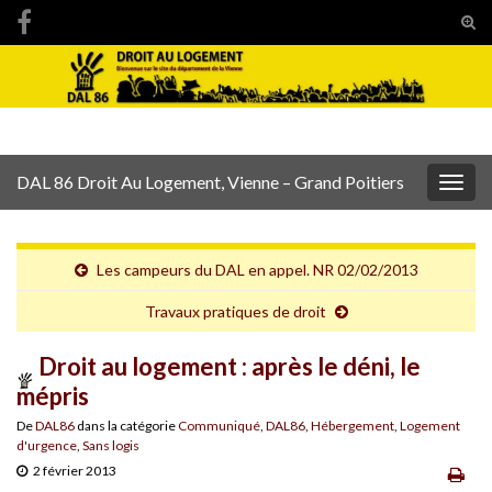
Tog
sear
Search for:
for
DAL 86 Droit Au Logement, Vienne – Grand Poitiers
Togg
navig
Les campeurs du DAL en appel. NR 02/02/2013
Travaux pratiques de droit
Droit au logement : après le déni, le
mépris
De
DAL86
dans la catégorie
Communiqué
,
DAL86
,
Hébergement
,
Logement
d'urgence
,
Sans logis
2 février 2013