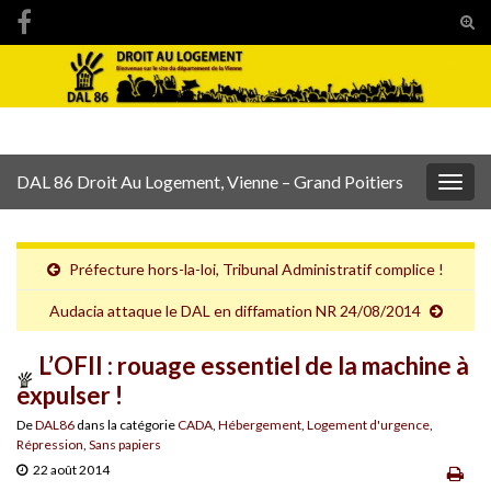
Tog
sear
Search for:
for
DAL 86 Droit Au Logement, Vienne – Grand Poitiers
Togg
navig
Préfecture hors-la-loi, Tribunal Administratif complice !
Audacia attaque le DAL en diffamation NR 24/08/2014
L’OFII : rouage essentiel de la machine à
expulser !
De
DAL86
dans la catégorie
CADA
,
Hébergement
,
Logement d'urgence
,
Répression
,
Sans papiers
22 août 2014