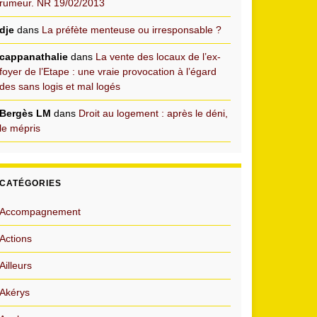
rumeur. NR 19/02/2013
dje
dans
La préfète menteuse ou irresponsable ?
cappanathalie
dans
La vente des locaux de l’ex-
foyer de l’Etape : une vraie provocation à l’égard
des sans logis et mal logés
Bergès LM
dans
Droit au logement : après le déni,
le mépris
CATÉGORIES
Accompagnement
Actions
Ailleurs
Akérys