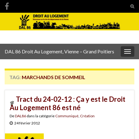
Tog
sear
Search for:
for
DAL 86 Droit Au Logement, Vienne – Grand Poitiers
Togg
navig
TAG:
MARCHANDS DE SOMMEIL
Tract du 24-02-12 : Ça y est le Droit
Au Logement 86 est né
De
DAL86
dans la catégorie
Communiqué
,
Création
24 février 2012