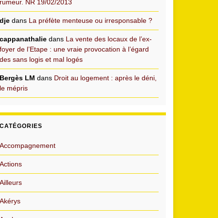
rumeur. NR 19/02/2013
dje
dans
La préfète menteuse ou irresponsable ?
cappanathalie
dans
La vente des locaux de l’ex-
foyer de l’Etape : une vraie provocation à l’égard
des sans logis et mal logés
Bergès LM
dans
Droit au logement : après le déni,
le mépris
CATÉGORIES
Accompagnement
Actions
Ailleurs
Akérys