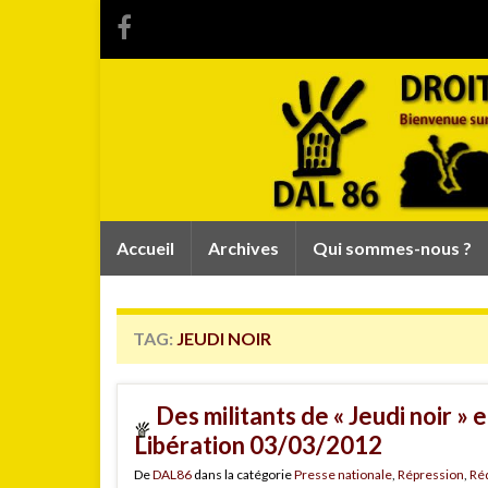
Accueil
Archives
Qui sommes-nous ?
TAG:
JEUDI NOIR
Des militants de « Jeudi noir »
Libération 03/03/2012
De
DAL86
dans la catégorie
Presse nationale
,
Répression
,
Réq