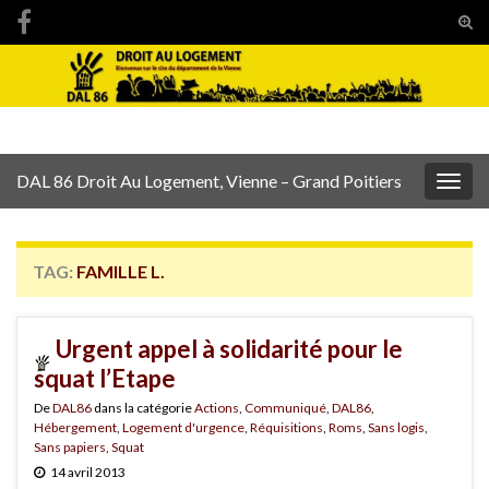
Tog
sear
Search for:
for
DAL 86 Droit Au Logement, Vienne – Grand Poitiers
Togg
navig
TAG:
FAMILLE L.
Urgent appel à solidarité pour le
squat l’Etape
De
DAL86
dans la catégorie
Actions
,
Communiqué
,
DAL86
,
Hébergement
,
Logement d'urgence
,
Réquisitions
,
Roms
,
Sans logis
,
Sans papiers
,
Squat
14 avril 2013