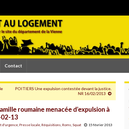
Contact
le
POITIERS Une expulsion contestée devant la justice.
NR 16/02/2013
famille roumaine menacée d’expulsion à
-02-13
 d'urgence
,
Presse locale
,
Réquisitions
,
Roms
,
Squat
15 février 2013