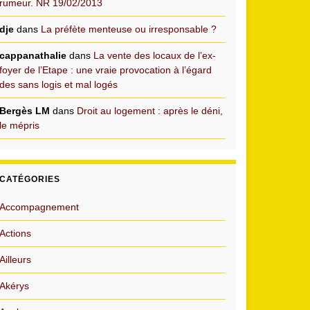
rumeur. NR 19/02/2013
dje
dans
La préfète menteuse ou irresponsable ?
cappanathalie
dans
La vente des locaux de l’ex-
foyer de l’Etape : une vraie provocation à l’égard
des sans logis et mal logés
Bergès LM
dans
Droit au logement : après le déni,
le mépris
CATÉGORIES
Accompagnement
Actions
Ailleurs
Akérys