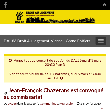
Tog
sear
Search for:
for
DAL 86 Droit Au Logement, Vienne – Grand Poitiers
Togg
navig
Venez tous au concert de soutien du DAL86 mardi 3 mars
20h30 Plan B
Venez soutenir DAL86 et JF Chazerans jeudi 5 mars à 16h30
au TGI
Jean-François Chazerans est convoqué
au commissariat
De
DAL86
dans la catégorie
Communiqué
,
Répression
24 février 2015