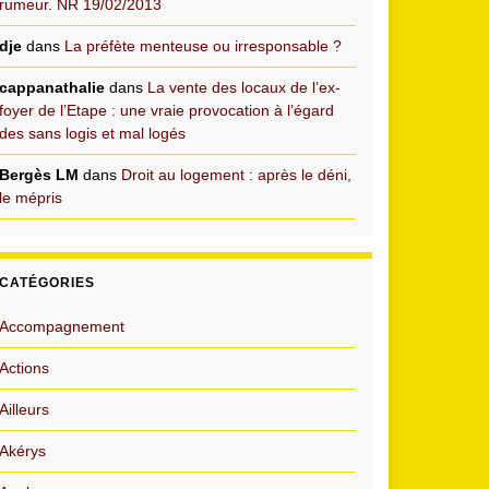
rumeur. NR 19/02/2013
dje
dans
La préfète menteuse ou irresponsable ?
cappanathalie
dans
La vente des locaux de l’ex-
foyer de l’Etape : une vraie provocation à l’égard
des sans logis et mal logés
Bergès LM
dans
Droit au logement : après le déni,
le mépris
CATÉGORIES
Accompagnement
Actions
Ailleurs
Akérys