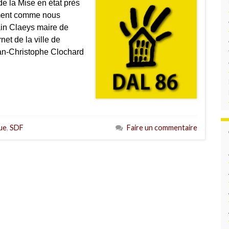
de la Mise en état près
ement comme nous
lain Claeys maire de
rnet de la ville de
an-Christophe Clochard
ue
,
SDF
Faire un commentaire