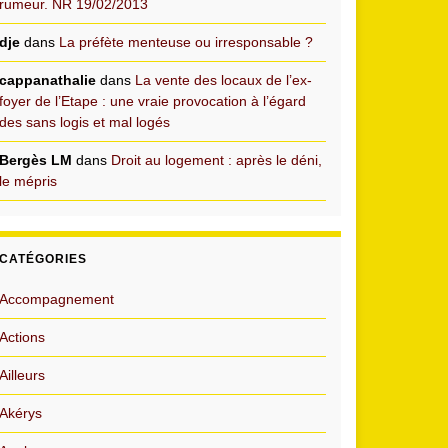
rumeur. NR 19/02/2013
dje
dans
La préfète menteuse ou irresponsable ?
cappanathalie
dans
La vente des locaux de l’ex-
foyer de l’Etape : une vraie provocation à l’égard
des sans logis et mal logés
Bergès LM
dans
Droit au logement : après le déni,
le mépris
CATÉGORIES
Accompagnement
Actions
Ailleurs
Akérys