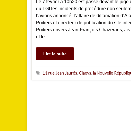
Le 7 février à 10h30 est passé devant le juge 
du TGI les incidents de procédure non seul
l’avions annoncé, l’affaire de diffamation d’A
Poitiers et directeur de publication du site inte
Poitiers envers Jean-François Chazerans, Je
et le …
Lire la suite
11 rue Jean Jaurés
,
Claeys
,
la Nouvelle Républiq