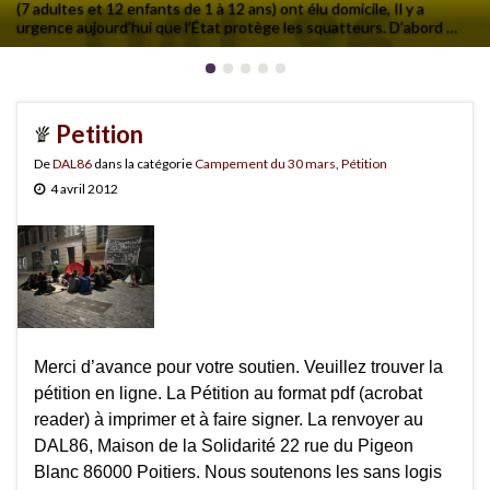
(7 adultes et 12 enfants de 1 à 12 ans) ont élu domicile, Il y a
urgence aujourd’hui que l’État protège les squatteurs. D’abord …
Petition
De
DAL86
dans la catégorie
Campement du 30 mars
,
Pétition
4 avril 2012
Merci d’avance pour votre soutien. Veuillez trouver la
pétition en ligne. La Pétition au format pdf (acrobat
reader) à imprimer et à faire signer. La renvoyer au
DAL86, Maison de la Solidarité 22 rue du Pigeon
Blanc 86000 Poitiers. Nous soutenons les sans logis