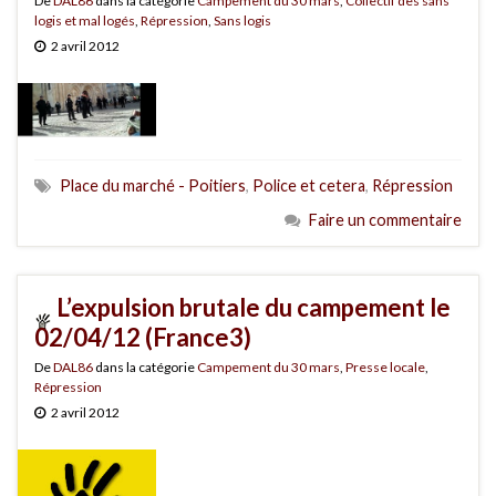
De
DAL86
dans la catégorie
Campement du 30 mars
,
Collectif des sans
logis et mal logés
,
Répression
,
Sans logis
2 avril 2012
Place du marché - Poitiers
,
Police et cetera
,
Répression
Faire un commentaire
L’expulsion brutale du campement le
02/04/12 (France3)
De
DAL86
dans la catégorie
Campement du 30 mars
,
Presse locale
,
Répression
2 avril 2012