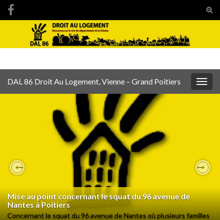
Tog
sear
Search for:
for
DAL 86 Droit Au Logement, Vienne – Grand Poitiers
Togg
navig
Previous
Nex
Mise au point concernant le squat du 96 avenue de
Nantes à Poitiers
Concernant le squat du 96 avenue de Nantes où plusieurs familles