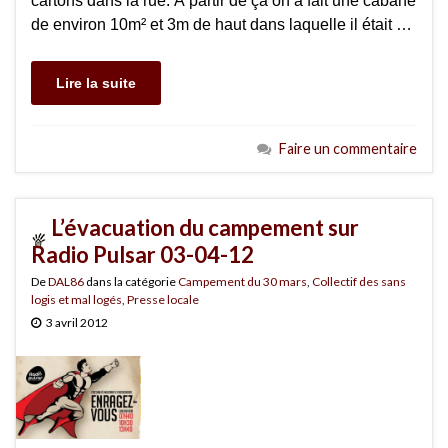
cartons dans la rue. À partir de ça on a fait une cabane
de environ 10m² et 3m de haut dans laquelle il était …
Lire la suite
Faire un commentaire
L’évacuation du campement sur
Radio Pulsar 03-04-12
De
DAL86
dans la catégorie
Campement du 30 mars
,
Collectif des sans
logis et mal logés
,
Presse locale
3 avril 2012