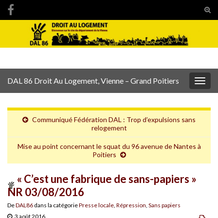
Tog
sear
Search for:
for
DAL 86 Droit Au Logement, Vienne – Grand Poitiers
Togg
navig
Communiqué Fédération DAL : Trop d’expulsions sans
relogement
Mise au point concernant le squat du 96 avenue de Nantes à
Poitiers
« C’est une fabrique de sans-papiers »
NR 03/08/2016
De
DAL86
dans la catégorie
Presse locale
,
Répression
,
Sans papiers
3 août 2016