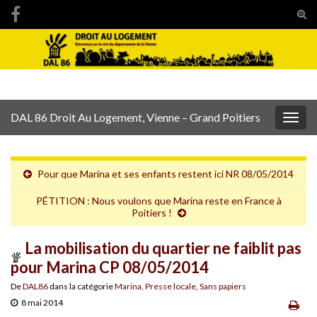
Tog
sear
Search for:
for
DAL 86 Droit Au Logement, Vienne – Grand Poitiers
Togg
navig
Pour que Marina et ses enfants restent ici NR 08/05/2014
PÉTITION : Nous voulons que Marina reste en France à
Poitiers !
La mobilisation du quartier ne faiblit pas
pour Marina CP 08/05/2014
De
DAL86
dans la catégorie
Marina
,
Presse locale
,
Sans papiers
8 mai 2014