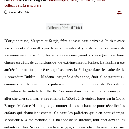
De
DAL86
dans la catégorie
Communiqué
,
DNSI
,
Famille H.
,
Luttes
collectives
,
Sans papiers
24 avril 2014
D’origine russe, Maryam et Sargis, frère et sœur, sont arrivés à Poitiers avec
leurs parents. Accueillis par leurs camarades il y a deux mois (classes de
moyenne section et CP), les enfants commençaient à s’intégrer dans leurs
classes en dépit de conditions de vie extrêmement précaires.
La famille a été
arrêtée hier matin pour être expulsée vers la Pologne dans le cadre de la
« procédure Dublin ». Madame, assignée à résidence, était allée pointer au
commissariat le matin. Les policiers l’ont alors informée de l’expulsion
immédiate de toute la famille. Ils l’ont mise dans une des cinq voitures pour
aller chercher son mari et ses enfants à l’hôtel où ils étaient logés par la Croix
Rouge. Madame H. n’a pas pu monter dans sa chambre pour réveiller les
enfants qui dormaient encore. Ce sont les policiers qui s’en sont chargés.
Monsieur K. a été menotté, il a menacé de se suicider, tout ceci devant les
enfants terrifiés. Sans aucun de leur bagage, sous escorte policière, ils ont pris