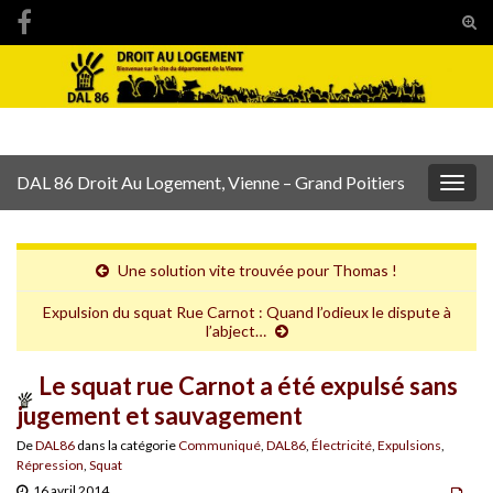
Tog
sear
Search for:
for
DAL 86 Droit Au Logement, Vienne – Grand Poitiers
Togg
navig
Une solution vite trouvée pour Thomas !
Expulsion du squat Rue Carnot : Quand l’odieux le dispute à
l’abject…
Le squat rue Carnot a été expulsé sans
jugement et sauvagement
De
DAL86
dans la catégorie
Communiqué
,
DAL86
,
Électricité
,
Expulsions
,
Répression
,
Squat
16 avril 2014