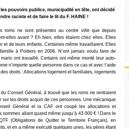
es pouvoirs publics, municipalité en tête, ont décidé
dre raciste et de faire le lit du F. HAINE !
es roms ne sont présentes au centre ville que depuis
t-elles avant ? Eh bien, elles étaient chez elles. Elles
r et de leurs enfants. Certaines même travaillaient. Elles
 famille à Poitiers en 2006. N’ont jamais voulu faire de
maris ont travaillé. Certains ont même monté leur auto-
omme n’importe quelle personne dans ce cas et avec l’aide
des droits : Allocations logement et familiales, logements
du Conseil Général, à trouvé que les roms ne rentraient
nir sur les droits acquis de ces personnes. Une mécanique
nseil Général et la CAF ont coupé les allocations et
es sommes allant quand même jusqu’à 43 000 € ! Dans le
F (Obligations de Quitter le Territoire Français), en
oits, et en a même exécuté quelques unes, les pères étant