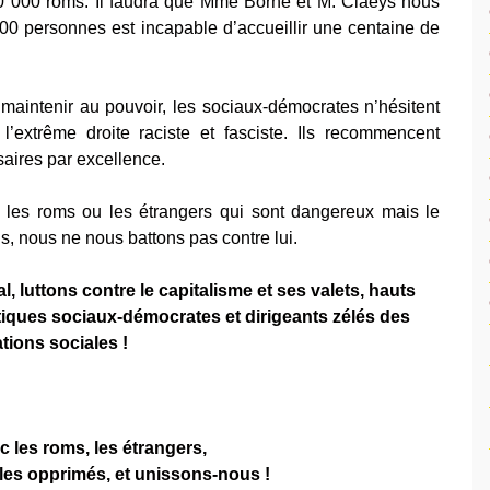
 20 000 roms. Il faudra que Mme Borne et M. Claeys nous
0 personnes est incapable d’accueillir une centaine de
 maintenir au pouvoir, les sociaux-démocrates n’hésitent
 l’extrême droite raciste et fasciste. Ils recommencent
aires par excellence.
les roms ou les étrangers qui sont dangereux mais le
, nous ne nous battons pas contre lui.
, luttons contre le capitalisme et ses valets, hauts
itiques sociaux-démocrates et dirigeants zélés des
tions sociales !
c les roms, les étrangers,
 les opprimés, et unissons-nous !