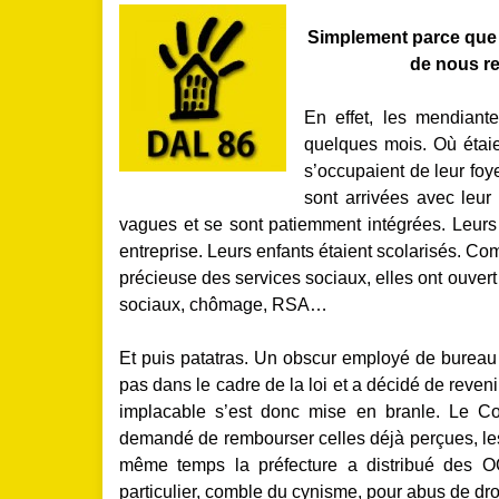
Simplement parce que l
de nous ren
En effet, les mendiant
quelques mois. Où étaien
s’occupaient de leur foye
sont arrivées avec leur
vagues et se sont patiemment intégrées. Leurs 
entreprise. Leurs enfants étaient scolarisés. C
précieuse des services sociaux, elles ont ouvert 
sociaux, chômage, RSA…
Et puis patatras. Un obscur employé de bureau 
pas dans le cadre de la loi et a décidé de reve
implacable s’est donc mise en branle. Le Co
demandé de rembourser celles déjà perçues, l
même temps la préfecture a distribué des OQT
particulier, comble du cynisme, pour abus de dr