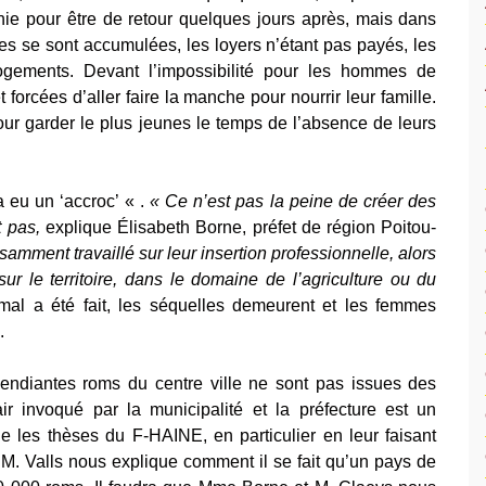
ie pour être de retour quelques jours après, mais dans
es se sont accumulées, les loyers n’étant pas payés, les
logements. Devant l’impossibilité pour les hommes de
 forcées d’aller faire la manche pour nourrir leur famille.
our garder le plus jeunes le temps de l’absence de leurs
a eu un ‘accroc’ « .
« Ce n’est pas la peine de créer des
 pas,
explique Élisabeth Borne, préfet de région Poitou-
amment travaillé sur leur insertion professionnelle, alors
r le territoire, dans le domaine de l’agriculture ou du
 mal a été fait, les séquelles demeurent et les femmes
.
mendiantes roms du centre ville ne sont pas issues des
air invoqué par la municipalité et la préfecture est un
le les thèses du F-HAINE, en particulier en leur faisant
M. Valls nous explique comment il se fait qu’un pays de