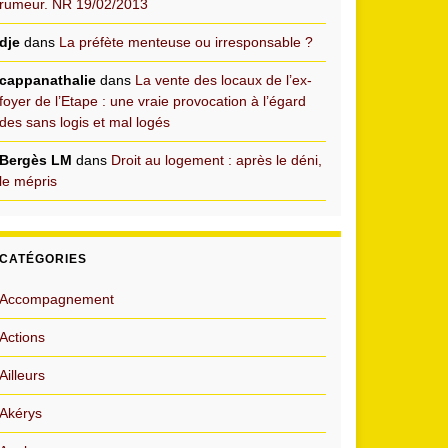
rumeur. NR 19/02/2013
dje
dans
La préfète menteuse ou irresponsable ?
cappanathalie
dans
La vente des locaux de l’ex-
foyer de l’Etape : une vraie provocation à l’égard
des sans logis et mal logés
Bergès LM
dans
Droit au logement : après le déni,
le mépris
CATÉGORIES
Accompagnement
Actions
Ailleurs
Akérys