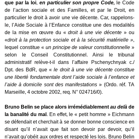
que par la loi
,
en particulier son propre Code,
le Code
de l’action sociale et des Familles, et par le Droit, en
particulier le droit à avoir une vie décente. Car, rappelons-
le, l’Aide Sociale à l’Enfance constitue une des modalités
de la mise en œuvre du «
droit à une vie décente
» ou
«
droit à la protection sociale et à la sécurité matérielle »
,
lequel constitue «
un principe de valeur constitutionnelle
»
selon le Conseil Constitutionnel. Ainsi le tribunal
administratif relève-t-il dans l’affaire Pschenychnyak c./
Dpt. des BdR, que «
le droit à une vie décente constitue
une liberté fondamentale dont l’aide sociale à l’enfance et
l’aide à domicile sont des manifestations
» (Ordo. réf. TA
Marseille, 4 octobre 2002, req. N° 024716/0).
Bruno Belin se place alors irrémédiablement
au delà
de
la banalité du mal
. En effet, le « petit homme » Eichmann
se défendait et cherchait à se donner bonne conscience en
disant qu’il n’avait que fait son devoir par devoir, qu’il
n’avait qu’obéit aux ordres et respecté les lois. Bruno Belin