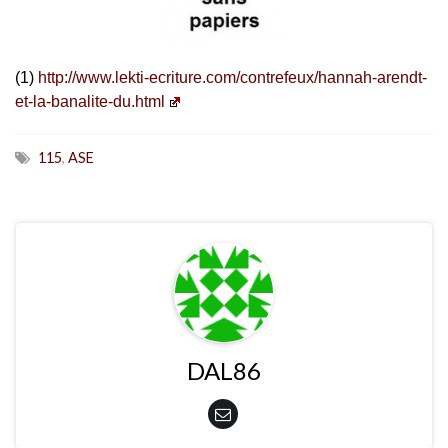
(1)
http://www.lekti-ecriture.com/contrefeux/hannah-arendt-
et-la-banalite-du.html
115
,
ASE
DAL86