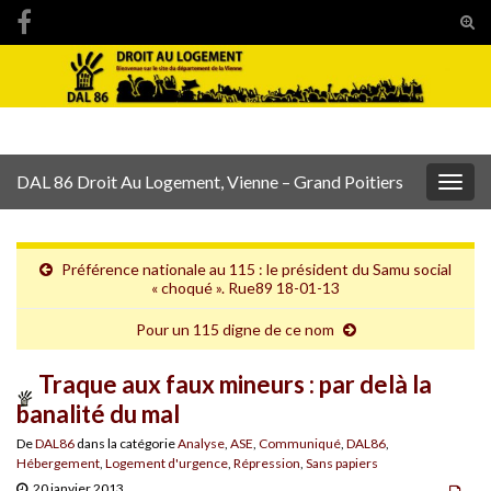
Tog
sear
Search for:
for
DAL 86 Droit Au Logement, Vienne – Grand Poitiers
Togg
navig
Préférence nationale au 115 : le président du Samu social
« choqué ». Rue89 18-01-13
Pour un 115 digne de ce nom
Traque aux faux mineurs : par delà la
banalité du mal
De
DAL86
dans la catégorie
Analyse
,
ASE
,
Communiqué
,
DAL86
,
Hébergement
,
Logement d'urgence
,
Répression
,
Sans papiers
20 janvier 2013