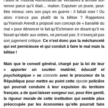
l’autre le Tribunal Administratif de Versailles a annulé son
renvoi parce qu’il était… malien. Expulser un jeune, peut-
être mineur, vers son pays en guerre : il fallait oser ! Ou
alors n’est-ce pas plutôt de la bêtise ? Rappelons
qu’Hannah Arendt a proposé son concept de « banalité du
mal » pour dénoncer le fait qu’Eichmann en disant qu’il ne
faisait qu’obéir aux ordres, ne
pensait pas
. Il n’exerçait pas
son
jugement critique
.
Ce n’est donc pas la méchanceté
qui est pernicieuse et qui conduit à faire le mal mais la
bêtise !
Mais que le conse
il général, chargé par la loi de leur
«
apporter un soutien matériel, éducatif et
psychologique
» se
concerte
avec le procureur de la
République pour mettre au point cette
riposte
policière
qui pourrait conduire à leur expulsion du territoire
français, a de quoi laisser songeur sur, pour être gentil,
la rigueur morale de cette institution qui semble plus
préoccupée par les économies qu’elle pourrait faire