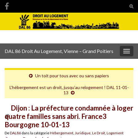
Tog
sear
Search for:
for
DAL 86 Droit Au Logement, Vienne – Grand Poitiers
Togg
navig
Un toit pour tous avec ou sans papiers
L’hébergement est un droit, jusqu’au relogement ! DAL 11-01-
13
Dijon : La préfecture condamnée à loger
quatre familles sans abri. France3
Bourgogne 10-01-13
De
DAL86
dans la catégorie
Hébergement
,
Juridique
,
Le Droit
,
Logement