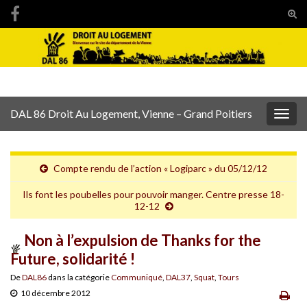
Tog
sear
Search for:
for
DAL 86 Droit Au Logement, Vienne – Grand Poitiers
Togg
navig
Compte rendu de l’action « Logiparc » du 05/12/12
Ils font les poubelles pour pouvoir manger. Centre presse 18-
12-12
Non à l’expulsion de Thanks for the
Future, solidarité !
De
DAL86
dans la catégorie
Communiqué
,
DAL37
,
Squat
,
Tours
10 décembre 2012